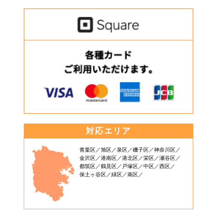
対応エリア
青葉区
旭区
泉区
磯子区
神奈川区
金沢区
港南区
港北区
栄区
瀬谷区
都筑区
鶴見区
戸塚区
中区
西区
保土ヶ谷区
緑区
南区