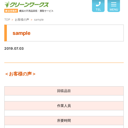
TEL
MENU
横浜営業所
横浜の不用品回収・買取サービス
TOP
お客様の声
sample
TOP
sample
サービスのご案内
2019.07.03
ご利用の流れ
＜お客様の声＞
回収品目・料金
回収品目
よくある質問
作業人員
お客様の声
所要時間