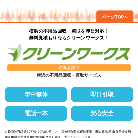
ページTOPへ
横浜の不用品回収・買取を即日対応！
無料見積もりならクリーンワークス！
横浜営業所
横浜の不用品回収・買取サービス
年中無休
即日引取
電話一本
安心安全
古物商許可証第307761207261号 ／ 貨物軽自動車運送事業 関東運輸局 東京運輸支局
神奈川県産業廃棄物収集運搬業許可番号 第01400165888号