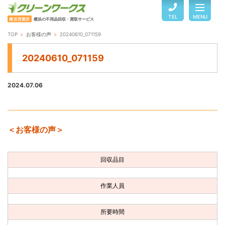
TEL
MENU
横浜営業所
横浜の不用品回収・買取サービス
TOP
お客様の声
20240610_071159
TOP
20240610_071159
サービスのご案内
2024.07.06
ご利用の流れ
＜お客様の声＞
回収品目・料金
回収品目
よくある質問
作業人員
お客様の声
所要時間