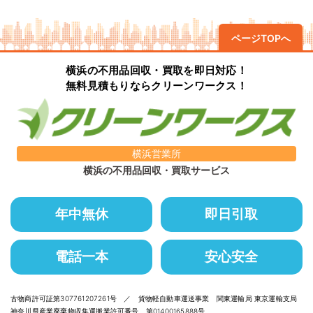
ページTOPへ
横浜の不用品回収・買取を即日対応！
無料見積もりならクリーンワークス！
横浜営業所
横浜の不用品回収・買取サービス
年中無休
即日引取
電話一本
安心安全
古物商許可証第307761207261号 ／ 貨物軽自動車運送事業 関東運輸局 東京運輸支局
神奈川県産業廃棄物収集運搬業許可番号 第01400165888号