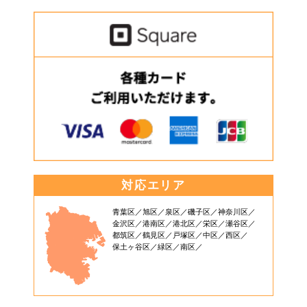
対応エリア
青葉区
旭区
泉区
磯子区
神奈川区
金沢区
港南区
港北区
栄区
瀬谷区
都筑区
鶴見区
戸塚区
中区
西区
保土ヶ谷区
緑区
南区