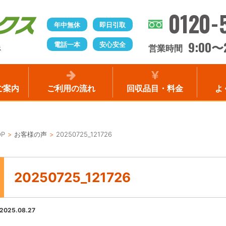
0120-
年中無休
即日引取
9:00
電話一本
安心安全
〜
営業時間
ス
ご案内
ご利用の流れ
回収品目・料金
よ
OP
お客様の声
20250725_121726
20250725_121726
2025.08.27