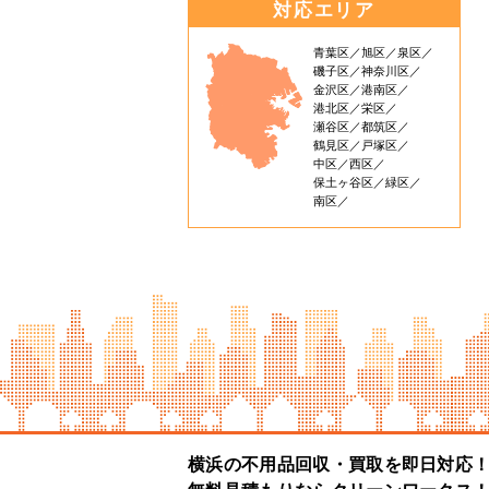
対応エリア
青葉区
旭区
泉区
磯子区
神奈川区
金沢区
港南区
港北区
栄区
瀬谷区
都筑区
鶴見区
戸塚区
中区
西区
保土ヶ谷区
緑区
南区
横浜の不用品回収・買取を即日対応