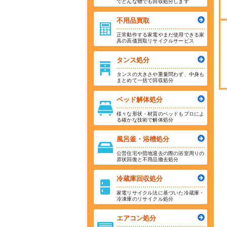
でどんな物でも回収処分します
不用品買取
正常動作する家電やまだ使用できる家
具の高価買取リサイクルサービス
タンス処分
タンスの大きさや重量問わず、中身も
まとめて一括で回収処分
ベッド解体処分
様々な形状・材質のベッドもプロによ
る確かな技術で解体処分
風呂釜・浴槽処分
公営住宅や団地退去の際の浴室周りの
原状回復と不用品撤去処分
冷蔵庫回収処分
家電リサイクル法に基づいた冷蔵庫・
冷凍庫のリサイクル処分
エアコン処分