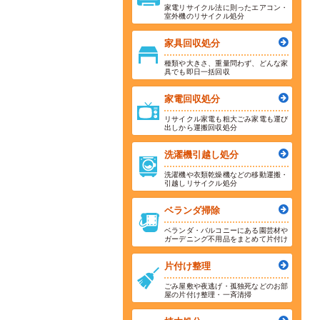
家電リサイクル法に則ったエアコン・
室外機のリサイクル処分
家具回収処分
種類や大きさ、重量問わず、どんな家
具でも即日一括回収
家電回収処分
リサイクル家電も粗大ごみ家電も運び
出しから運搬回収処分
洗濯機引越し処分
洗濯機や衣類乾燥機などの移動運搬・
引越しリサイクル処分
ベランダ掃除
ベランダ・バルコニーにある園芸材や
ガーデニング不用品をまとめて片付け
片付け整理
ごみ屋敷や夜逃げ・孤独死などのお部
屋の片付け整理・一斉清掃