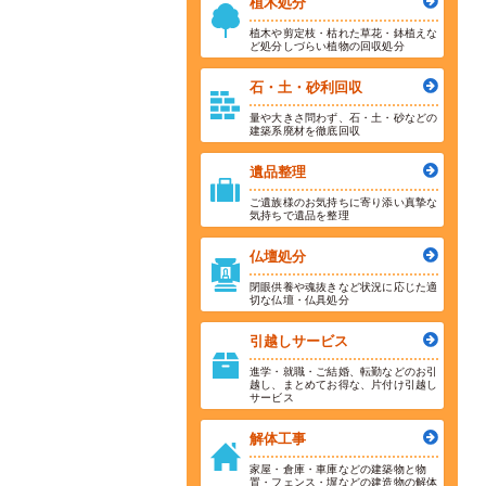
植木処分
植木や剪定枝・枯れた草花・鉢植えな
ど処分しづらい植物の回収処分
石・土・砂利回収
量や大きさ問わず、石・土・砂などの
建築系廃材を徹底回収
遺品整理
ご遺族様のお気持ちに寄り添い真摯な
気持ちで遺品を整理
仏壇処分
閉眼供養や魂抜きなど状況に応じた適
切な仏壇・仏具処分
引越しサービス
進学・就職・ご結婚、転勤などのお引
越し、まとめてお得な、片付け引越し
サービス
解体工事
家屋・倉庫・車庫などの建築物と物
置・フェンス・塀などの建造物の解体