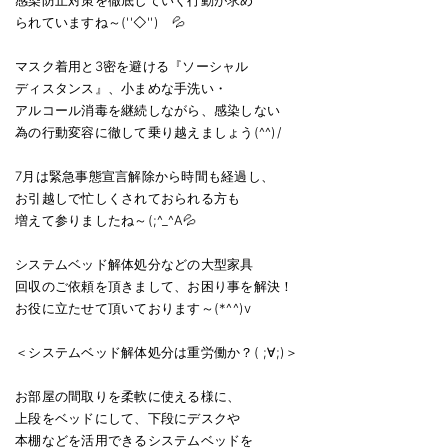
られていますね～(''◇'')ゞ💦
マスク着用と3密を避ける『ソーシャル
ディスタンス』、小まめな手洗い・
アルコール消毒を継続しながら、感染しない
為の行動変容に徹して乗り越えましょう(^^)/
7月は緊急事態宣言解除から時間も経過し、
お引越しで忙しくされておられる方も
増えて参りましたね～(;^_^A💦
システムベッド解体処分などの大型家具
回収のご依頼を頂きまして、お困り事を解決！
お役に立たせて頂いております～(*^^)v
＜システムベッド解体処分は重労働か？( ;∀;)＞
お部屋の間取りを柔軟に使える様に、
上段をベッドにして、下段にデスクや
本棚などを活用できるシステムベッドを