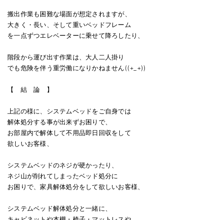
搬出作業も困難な場面が想定されますが、
大きく・長い、そして重いベッドフレーム
を一点ずつエレベーターに乗せて降ろしたり、
階段から運び出す作業は、大人二人掛り
でも危険を伴う重労働になりかねません((+_+))
【 結 論 】
上記の様に、システムベッドをご自身では
解体処分する事が出来ずお困りで、
お部屋内で解体して不用品即日回収をして
欲しいお客様、
システムベッドのネジが硬かったり、
ネジ山が削れてしまったベッド処分に
お困りで、家具解体処分をして欲しいお客様、
システムベッド解体処分と一緒に、
キャビネットや本棚・椅子・マットレスや