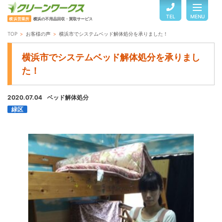
TEL
MENU
横浜営業所
横浜の不用品回収・買取サービス
TOP
お客様の声
横浜市でシステムベッド解体処分を承りました！
TOP
横浜市でシステムベッド解体処分を承りまし
た！
サービスのご案内
2020.07.04
ベッド解体処分
緑区
ご利用の流れ
回収品目・料金
よくある質問
お客様の声