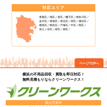
対応エリア
青葉区
旭区
泉区
磯子区
神奈川区
金沢区
港南区
港北区
栄区
瀬谷区
都筑区
鶴見区
戸塚区
中区
西区
保土ヶ谷区
緑区
南区
ページTOPへ
横浜の不用品回収・買取を即日対応！
無料見積もりならクリーンワークス！
横浜営業所