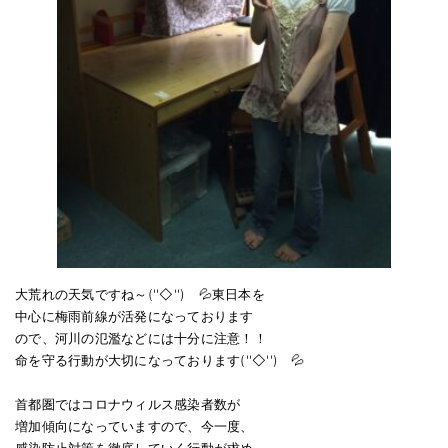
お問い合わせ
会社概要
キャンペーン
WEB割引券プレゼント！
大荒れの天気ですね～(''◇'')ゞ💦東日本を
中心に梅雨前線が活発になっております
ので、河川の氾濫などには十分に注意！！
命を守る行動が大切になっております(''◇'')ゞ💦
首都圏ではコロナウィルス感染者数が
増加傾向になっていますので、今一度、
感染防止対策を徹底していく行動が求め