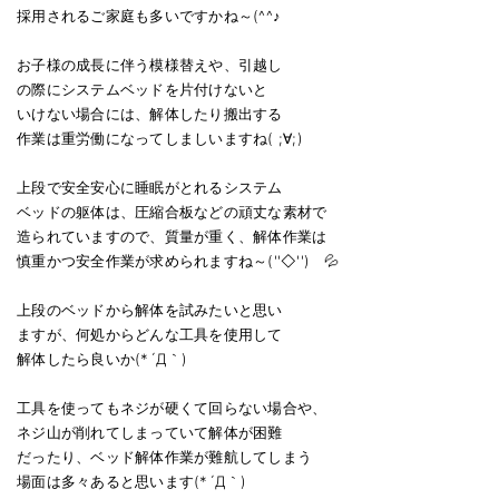
採用されるご家庭も多いですかね～(^^♪
お子様の成長に伴う模様替えや、引越し
の際にシステムベッドを片付けないと
いけない場合には、解体したり搬出する
作業は重労働になってしましいますね( ;∀;)
上段で安全安心に睡眠がとれるシステム
ベッドの躯体は、圧縮合板などの頑丈な素材で
造られていますので、質量が重く、解体作業は
慎重かつ安全作業が求められますね～(''◇'')ゞ💦
上段のベッドから解体を試みたいと思い
ますが、何処からどんな工具を使用して
解体したら良いか(*´Д｀)
工具を使ってもネジが硬くて回らない場合や、
ネジ山が削れてしまっていて解体が困難
だったり、ベッド解体作業が難航してしまう
場面は多々あると思います(*´Д｀)