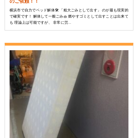
のご依頼！！
横浜市で自力でベッド解体🛠️ 「粗大ごみとして出す」 のが最も現実的
で確実です！ 解体して一般ごみ🧺 燃やすゴミとして出すことは出来て
も 理論上は可能ですが、 非常に労…