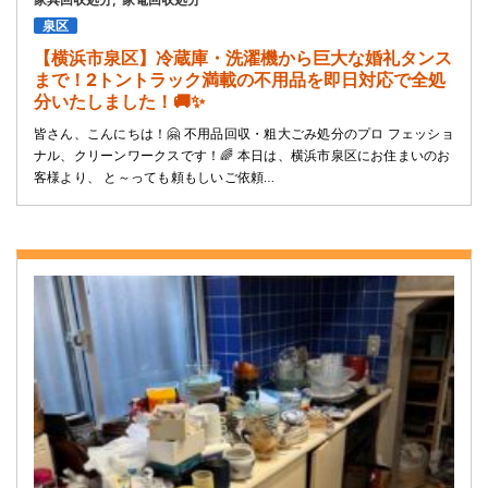
泉区
【横浜市泉区】冷蔵庫・洗濯機から巨大な婚礼タンス
まで！2トントラック満載の不用品を即日対応で全処
分いたしました！🚚✨
皆さん、こんにちは！🤗 不用品回収・粗大ごみ処分のプロ フェッショ
ナル、クリーンワークスです！🌈 ​本日は、横浜市泉区にお住まいのお
客様より、 と～っても頼もしいご依頼…