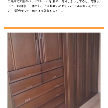
ご自身で大型のベッドフレームを 解体・処分しようとすると、想像以
上に 「時間🕕」「体力🦾」「道具🛠️」の面で ハードルが高いもので
す。 最近のベッド🛌🏻は海外製も多く、…