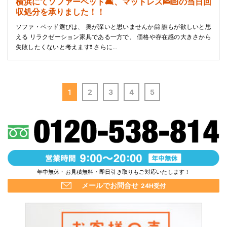
横浜にてソファーベッド🛋️、マットレス🛌🏻の当日回
収処分を承りました！！
ソファ・ベッド選びは、 奥が深いと思いませんか🤗 誰もが欲しいと思
える リラクゼーション家具である一方で、 価格や存在感の大きさから
失敗したくないと考えます❗ さらに…
1
2
3
4
5
年中無休・お見積無料・即日引き取りもご対応いたします！
メールでお問合せ
24H受付