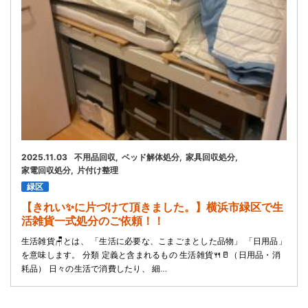
2025.11.03
不用品回収
ベッド解体処分
家具回収処分
家電回収処分
片付け整理
緑区
【きれい✨に片づけて頂きました。】横浜市緑区で生
活雑貨一式処分のご依頼！！
生活雑貨🪑とは、 「生活に必要な、こまごまとした品物」 「日用品」
を意味します。 分類 定義と含まれるもの 生活雑貨🍴🥛（日用品・消
耗品） 日々の生活で消費したり、 細…