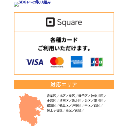
対応エリア
青葉区
旭区
泉区
磯子区
神奈川区
金沢区
港南区
港北区
栄区
瀬谷区
都筑区
鶴見区
戸塚区
中区
西区
保土ヶ谷区
緑区
南区