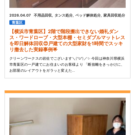
2026.04.07
不用品回収
タンス処分
ベッド解体処分
家具回収処分
青葉区
【横浜市青葉区】2階で階段搬出できない婚礼ダン
ス・ワードローブ・大型本棚・セミダブルマットレス
を即日解体回収😍戸建ての大型家財を1時間でスッキ
リ撤去した実録事例🌟
クリーンワークスの岩佐でございます＼(^o^)／✨ 今回は神奈川県横浜
市青葉区の一戸建てにお住まいのお客様より 「断捨離をきっかけに、
お部屋のレイアウトをガラッと変えた…