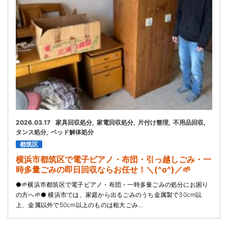
2026.03.17
家具回収処分
家電回収処分
片付け整理
不用品回収
タンス処分
ベッド解体処分
都筑区
横浜市都筑区で電子ピアノ・布団・引っ越しごみ・一
時多量ごみの即日回収ならお任せ！＼(^o^)／🌱
●🌱横浜市都筑区で電子ピアノ・布団・一時多量ごみの処分にお困り
の方へ🌱● 横浜市では、家庭から出るごみのうち金属製で30cm以
上、金属以外で50cm以上のものは粗大ごみ…