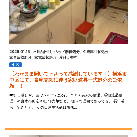
2026.01.15
不用品回収
ベッド解体処分
冷蔵庫回収処分
家具回収処分
家電回収処分
片付け整理
中区
【わがまま聞いて下さって感謝しています。】横浜市
中区にて、自宅売却に伴う家財道具一式処分のご依
頼！！
🚚引っ越しや、🧹ワンルーム処分、 👨‍👩‍👧実家の整理、🧓🏻遺品整
理、🍂庭木の剪定 💵自宅売却など、 様々な理由であっても、 長年暮
らしてきた分、 その日用生活品は想像…