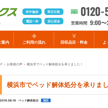
0120-
年中無休
即日引取
9:00
電話一本
安心安全
〜
営業時間
ス
ご案内
ご利用の流れ
回収品目・料金
よ
OP
お客様の声
横浜市でベッド解体処分を承りました！
横浜市でベッド解体処分を承りま
2019.08.18
ベッド解体処分
旭区