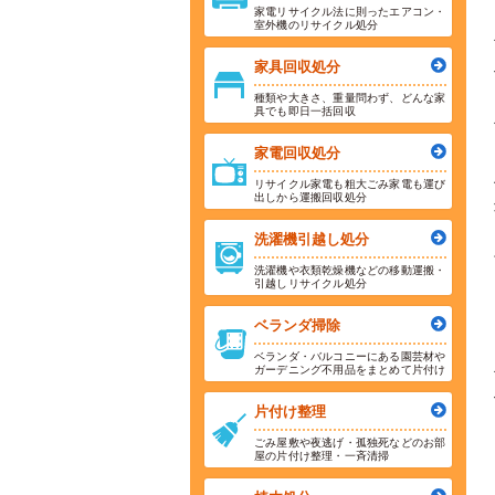
家電リサイクル法に則ったエアコン・
室外機のリサイクル処分
家具回収処分
種類や大きさ、重量問わず、どんな家
具でも即日一括回収
家電回収処分
リサイクル家電も粗大ごみ家電も運び
出しから運搬回収処分
洗濯機引越し処分
洗濯機や衣類乾燥機などの移動運搬・
引越しリサイクル処分
ベランダ掃除
ベランダ・バルコニーにある園芸材や
ガーデニング不用品をまとめて片付け
片付け整理
ごみ屋敷や夜逃げ・孤独死などのお部
屋の片付け整理・一斉清掃