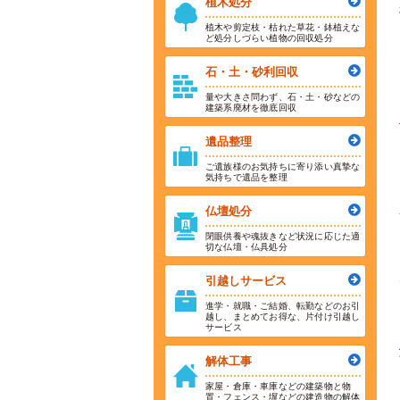
植木処分
植木や剪定枝・枯れた草花・鉢植えな
ど処分しづらい植物の回収処分
石・土・砂利回収
量や大きさ問わず、石・土・砂などの
建築系廃材を徹底回収
遺品整理
ご遺族様のお気持ちに寄り添い真摯な
気持ちで遺品を整理
仏壇処分
閉眼供養や魂抜きなど状況に応じた適
切な仏壇・仏具処分
引越しサービス
進学・就職・ご結婚、転勤などのお引
越し、まとめてお得な、片付け引越し
サービス
解体工事
家屋・倉庫・車庫などの建築物と物
置・フェンス・塀などの建造物の解体