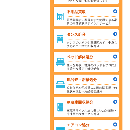
でどんな物でも回収処分します
不用品買取
正常動作する家電やまだ使用できる家
具の高価買取リサイクルサービス
タンス処分
タンスの大きさや重量問わず、中身も
まとめて一括で回収処分
ベッド解体処分
様々な形状・材質のベッドもプロによ
る確かな技術で解体処分
風呂釜・浴槽処分
公営住宅や団地退去の際の浴室周りの
原状回復と不用品撤去処分
冷蔵庫回収処分
家電リサイクル法に基づいた冷蔵庫・
冷凍庫のリサイクル処分
エアコン処分