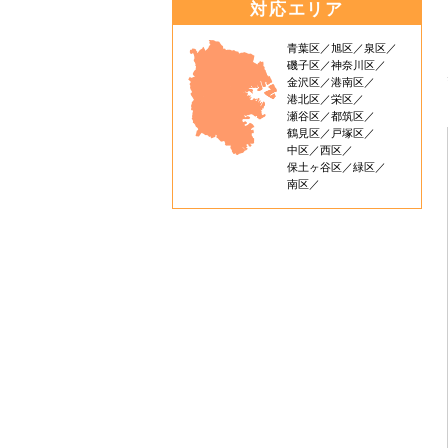
対応エリア
青葉区
旭区
泉区
磯子区
神奈川区
金沢区
港南区
港北区
栄区
瀬谷区
都筑区
鶴見区
戸塚区
中区
西区
保土ヶ谷区
緑区
南区