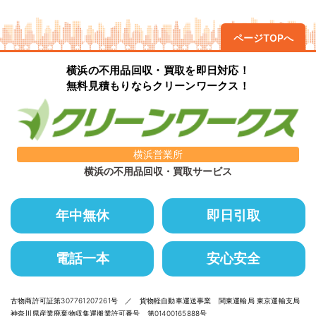
ページTOPへ
横浜の不用品回収・買取を即日対応！
無料見積もりならクリーンワークス！
横浜営業所
横浜の不用品回収・買取サービス
年中無休
即日引取
電話一本
安心安全
古物商許可証第307761207261号 ／ 貨物軽自動車運送事業 関東運輸局 東京運輸支局
神奈川県産業廃棄物収集運搬業許可番号 第01400165888号