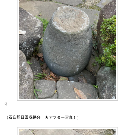
☟
（
石臼即日回収処分
★アフター写真！）