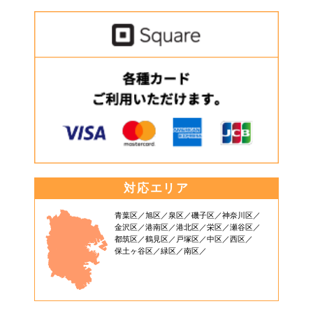
対応エリア
青葉区
旭区
泉区
磯子区
神奈川区
金沢区
港南区
港北区
栄区
瀬谷区
都筑区
鶴見区
戸塚区
中区
西区
保土ヶ谷区
緑区
南区