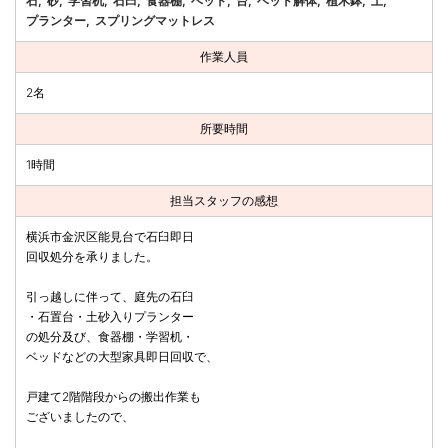
石
砂
学習机
石臼
食器棚
ベッド
台
ベッド解体
植木鉢
土
プランター
スプリングマットレス
作業人員
2名
所要時間
1時間
担当スタッフの感想
横浜市金沢区能見台で石臼即日
回収処分を承りました。
引っ越しに伴って、庭先の石臼
・石置台・土砂入りプランター
の処分及び、食器棚・学習机・
ベッドなどの大型家具即日回収で、
戸建て2階階段からの搬出作業も
ございましたので、