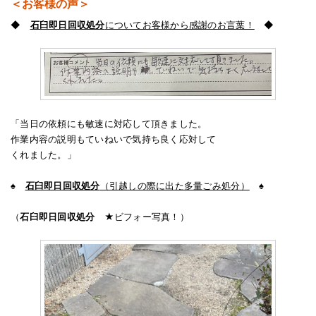
＜お客様の声＞
◆
石臼即日回収処分
についてお客様から感謝のお言葉！
◆
「当日の依頼にも敏速に対応して頂きました。
作業内容の説明もていねいで気持ち良く応対して
くれました。」
♠
石臼即日回収処分
（引越しの際に出た多量ごみ処分）
♠
（
石臼即日回収処分
★ビフォー写真！）