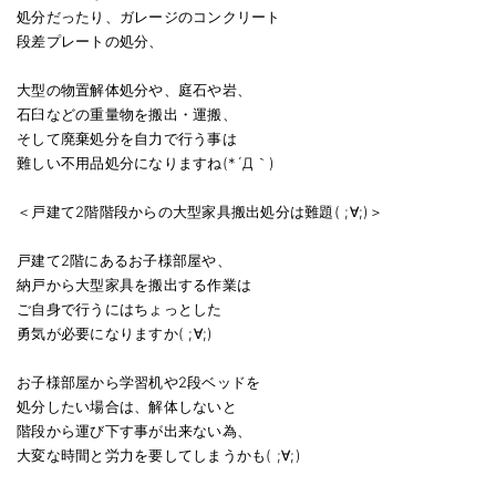
処分だったり、ガレージのコンクリート
段差プレートの処分、
大型の物置解体処分や、庭石や岩、
石臼などの重量物を搬出・運搬、
そして廃棄処分を自力で行う事は
難しい不用品処分になりますね(*´Д｀)
＜戸建て2階階段からの大型家具搬出処分は難題( ;∀;)＞
戸建て2階にあるお子様部屋や、
納戸から大型家具を搬出する作業は
ご自身で行うにはちょっとした
勇気が必要になりますか( ;∀;)
お子様部屋から学習机や2段ベッドを
処分したい場合は、解体しないと
階段から運び下す事が出来ない為、
大変な時間と労力を要してしまうかも( ;∀;)