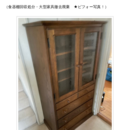
（食器棚回収処分・大型家具撤去廃棄 ★ビフォー写真！）