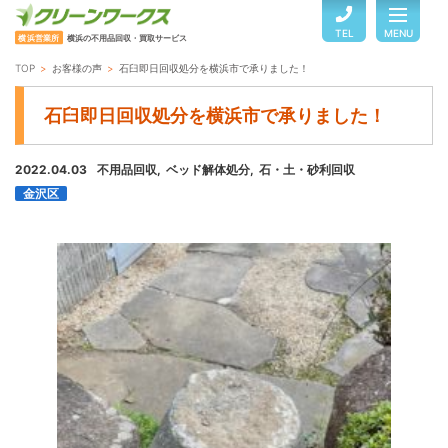
TEL
MENU
横浜営業所
横浜の不用品回収・買取サービス
TOP
お客様の声
石臼即日回収処分を横浜市で承りました！
TOP
石臼即日回収処分を横浜市で承りました！
サービスのご案内
2022.04.03
不用品回収
ベッド解体処分
石・土・砂利回収
金沢区
ご利用の流れ
回収品目・料金
よくある質問
お客様の声