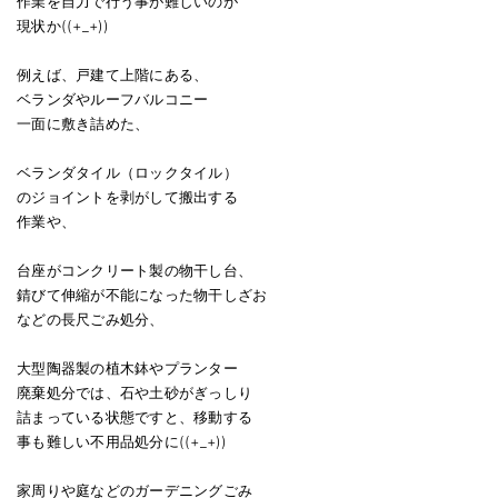
作業を自力で行う事が難しいのが
現状か((+_+))
例えば、戸建て上階にある、
ベランダやルーフバルコニー
一面に敷き詰めた、
ベランダタイル（ロックタイル）
のジョイントを剥がして搬出する
作業や、
台座がコンクリート製の物干し台、
錆びて伸縮が不能になった物干しざお
などの長尺ごみ処分、
大型陶器製の植木鉢やプランター
廃棄処分では、石や土砂がぎっしり
詰まっている状態ですと、移動する
事も難しい不用品処分に((+_+))
家周りや庭などのガーデニングごみ