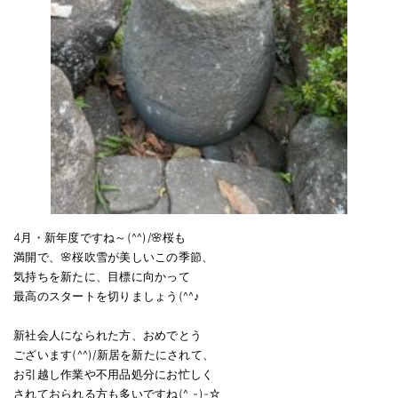
お問い合わせ
会社概要
キャンペーン
WEB割引券プレゼント！
4月・新年度ですね～(^^)/🌸桜も
満開で、🌸桜吹雪が美しいこの季節、
気持ちを新たに、目標に向かって
最高のスタートを切りましょう(^^♪
新社会人になられた方、おめでとう
ございます(^^)/新居を新たにされて、
お引越し作業や不用品処分にお忙しく
されておられる方も多いですね(^_-)-☆