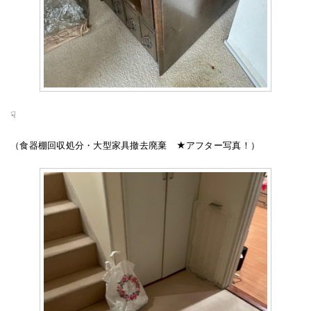
☟
（食器棚回収処分・大型家具撤去廃棄 ★アフター写真！）