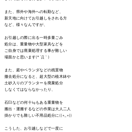
また、県外や海外への転勤など、
新天地に向けてお引越しをされる方
など、様々なんですが、
お引越しの際に出る一時多量ごみ
処分は、重量物や大型家具などを
ご自身では廃棄処理する事が難しい
場面かと思います(*´Д｀)
また、庭やベランダなどの残置物
撤去処分になると、超大型の植木鉢や
土砂入りのプランターを廃棄処分
しなくてはならなかったり、
石臼などの何十㎏もある重量物を
搬出・運搬するなどの作業は大人二人
掛かりでも難しい不用品処分に((+_+))
こうした、お引越しなどで一度に