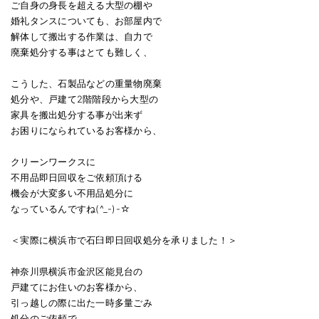
ご自身の身長を超える大型の棚や
婚礼タンスについても、お部屋内で
解体して搬出する作業は、自力で
廃棄処分する事はとても難しく、
こうした、石製品などの重量物廃棄
処分や、戸建て2階階段から大型の
家具を搬出処分する事が出来ず
お困りになられているお客様から、
クリーンワークスに
不用品即日回収をご依頼頂ける
機会が大変多い不用品処分に
なっているんですね(^_-)-☆
＜実際に横浜市で石臼即日回収処分を承りました！＞
神奈川県横浜市金沢区能見台の
戸建てにお住いのお客様から、
引っ越しの際に出た一時多量ごみ
処分のご依頼で、