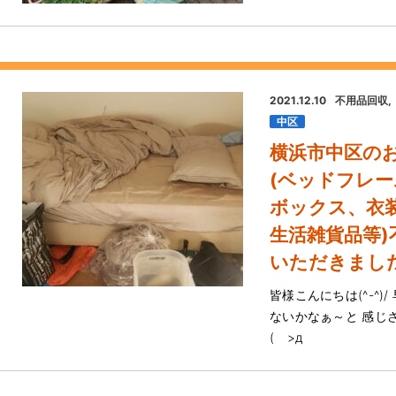
2021.12.10
不用品回収
中区
横浜市中区の
(ベッドフレ
ボックス、衣
生活雑貨品等
いただきました(
皆様こんにちは(^-^
ないかなぁ～と 感じ
( >д