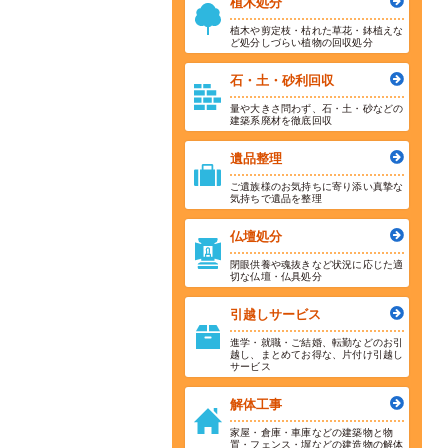
植木処分
植木や剪定枝・枯れた草花・鉢植えな
ど処分しづらい植物の回収処分
石・土・砂利回収
量や大きさ問わず、石・土・砂などの
建築系廃材を徹底回収
遺品整理
ご遺族様のお気持ちに寄り添い真摯な
気持ちで遺品を整理
仏壇処分
閉眼供養や魂抜きなど状況に応じた適
切な仏壇・仏具処分
引越しサービス
進学・就職・ご結婚、転勤などのお引
越し、まとめてお得な、片付け引越し
サービス
解体工事
家屋・倉庫・車庫などの建築物と物
置・フェンス・塀などの建造物の解体