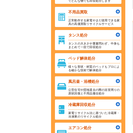
でどんな物でも回収処分します
不用品買取
正常動作する家電やまだ使用できる家
具の高価買取リサイクルサービス
タンス処分
タンスの大きさや重量問わず、中身も
まとめて一括で回収処分
ベッド解体処分
様々な形状・材質のベッドもプロによ
る確かな技術で解体処分
風呂釜・浴槽処分
公営住宅や団地退去の際の浴室周りの
原状回復と不用品撤去処分
冷蔵庫回収処分
家電リサイクル法に基づいた冷蔵庫・
冷凍庫のリサイクル処分
エアコン処分