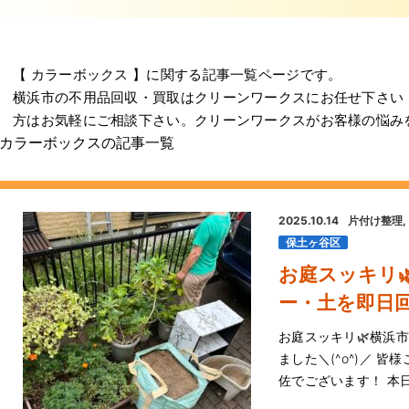
【 カラーボックス 】に関する記事一覧ページです。
横浜市の不用品回収・買取はクリーンワークスにお任せ下さい
方はお気軽にご相談下さい。クリーンワークスがお客様の悩み
カラーボックスの記事一覧
2025.10.14
片付け整理
保土ヶ谷区
お庭スッキリ
ー・土を即日回
お庭スッキリ🌿横浜
ました＼(^o^)／ 
佐でございます！ 本