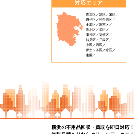
対応エリア
青葉区
旭区
泉区
磯子区
神奈川区
金沢区
港南区
港北区
栄区
瀬谷区
都筑区
鶴見区
戸塚区
中区
西区
保土ヶ谷区
緑区
南区
横浜の不用品回収・買取を即日対応