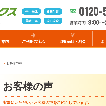
0120-
年中無休
即日引取
9:00
電話一本
安心安全
〜
営業時間
ス
ご案内
ご利用の流れ
回収品目・料金
よ
OP
お客様の声
お客様の声
実際にいただいたお客様の声をご紹介しています。