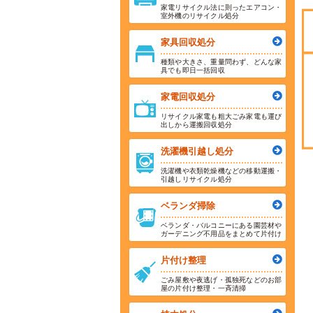
家電リサイクル法に則ったエアコン・
室外機のリサイクル処分
家具回収処分
種類や大きさ、重量問わず、どんな家
具でも即日一括回収
家電回収処分
リサイクル家電も粗大ごみ家電も運び
出しから運搬回収処分
洗濯機引越し処分
洗濯機や衣類乾燥機などの移動運搬・
引越しリサイクル処分
ベランダ掃除
ベランダ・バルコニーにある園芸材や
ガーデニング不用品をまとめて片付け
片付け整理
ごみ屋敷や夜逃げ・孤独死などのお部
屋の片付け整理・一斉清掃