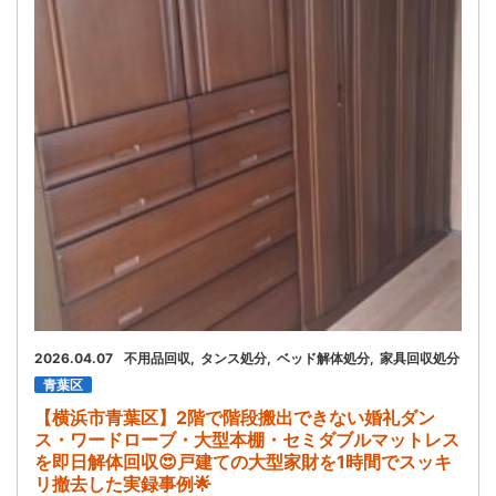
お問い合わせ
会社概要
キャンペーン
WEB割引券プレゼント！
2026.04.07
不用品回収
タンス処分
ベッド解体処分
家具回収処分
青葉区
【横浜市青葉区】2階で階段搬出できない婚礼ダン
ス・ワードローブ・大型本棚・セミダブルマットレス
を即日解体回収😍戸建ての大型家財を1時間でスッキ
リ撤去した実録事例🌟