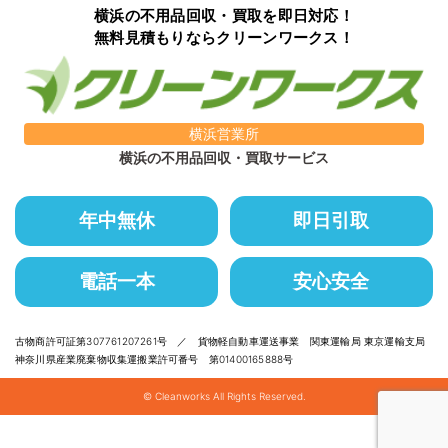
横浜の不用品回収・買取を即日対応！
無料見積もりならクリーンワークス！
横浜営業所
横浜の不用品回収・買取サービス
年中無休
即日引取
電話一本
安心安全
古物商許可証第307761207261号 ／ 貨物軽自動車運送事業 関東運輸局 東京運輸支局
神奈川県産業廃棄物収集運搬業許可番号 第01400165888号
© Cleanworks All Rights Reserved.