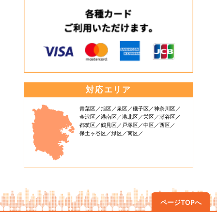
対応エリア
青葉区
旭区
泉区
磯子区
神奈川区
金沢区
港南区
港北区
栄区
瀬谷区
都筑区
鶴見区
戸塚区
中区
西区
保土ヶ谷区
緑区
南区
ページTOPへ