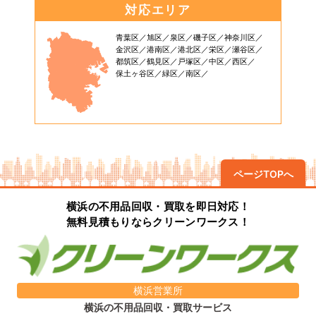
対応エリア
青葉区
旭区
泉区
磯子区
神奈川区
金沢区
港南区
港北区
栄区
瀬谷区
都筑区
鶴見区
戸塚区
中区
西区
保土ヶ谷区
緑区
南区
ページTOPへ
横浜の不用品回収・買取を即日対応！
無料見積もりならクリーンワークス！
横浜営業所
横浜の不用品回収・買取サービス