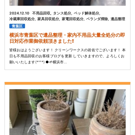
2024.12.10
不用品回収
タンス処分
ベッド解体処分
冷蔵庫回収処分
家具回収処分
家電回収処分
ベランダ掃除
遺品整理
青葉区
横浜市青葉区で遺品整理・家内不用品大量全処分の即
日対応作業御依頼頂きました❗
皆様おはようございます！ クリーンワークスの岩佐でございます！ 本
日も不用品回収のお客様ブログを更新 していきますので、よろしくお
願いいたします(*^^*) ●🌱横浜市…