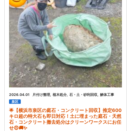
お問い合わせ
会社概要
キャンペーン
WEB割引券プレゼント！
2026.04.01
片付け整理
植木処分
石・土・砂利回収
解体工事
泉区
🌟【横浜市泉区の庭石・コンクリート回収】推定600
キロ超の特大石も即日対応！土に埋まった庭石・天然
石・コンクリート撤去処分はクリーンワークスにお任
せ😍🚚✨