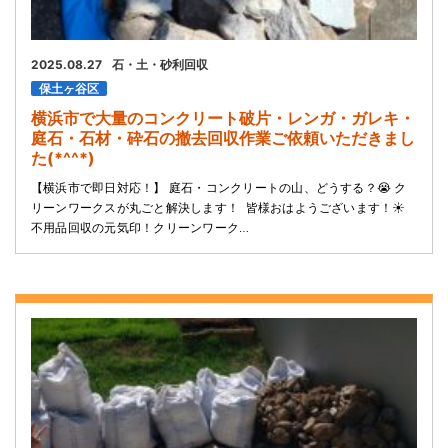
2025.08.27
石・土・砂利回収
保土ヶ谷区
横浜市で大量のコンクリート破片・レンガ・ガレキ・
庭石・石材・砕石の撤去回収作業ご依頼いただきまし
た(*^^*)
【横浜市で即日対応！】 庭石・コンクリートの山、どうする？😭 ク
リーンワークスが丸ごと解決します！ ​ 皆様おはようございます！☀️
不用品回収の元気印！クリーンワーク…