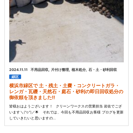
2024.11.11
不用品回収
片付け整理
植木処分
石・土・砂利回収
緑区
横浜市緑区で 土・残土・土嚢・コンクリートガラ・
レンガ・瓦礫・天然石・庭石・砂利の即日回収処分の
御依頼を頂きました‼️
皆様おはようございます！ クリーンワークスの営業担当 岩佐でござ
います＼(^o^)／🌟 それでは、今回も不用品回収お客様 ブログを更新
していきたいと思いますの…