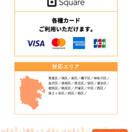
対応エリア
青葉区
旭区
泉区
磯子区
神奈川区
金沢区
港南区
港北区
栄区
瀬谷区
都筑区
鶴見区
戸塚区
中区
西区
保土ヶ谷区
緑区
南区