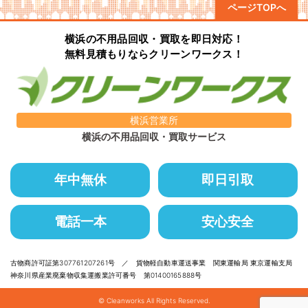
ページTOPへ
横浜の不用品回収・買取を即日対応！
無料見積もりならクリーンワークス！
横浜営業所
横浜の不用品回収・買取サービス
年中無休
即日引取
電話一本
安心安全
古物商許可証第307761207261号 ／ 貨物軽自動車運送事業 関東運輸局 東京運輸支局
神奈川県産業廃棄物収集運搬業許可番号 第01400165888号
© Cleanworks All Rights Reserved.