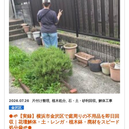
お問い合わせ
会社概要
キャンペーン
WEB割引券プレゼント！
2026.07.26
片付け整理
植木処分
石・土・砂利回収
解体工事
金沢区
●🌱【実録】横浜市金沢区で庭周りの不用品を即日回
収｜花壇解体・土・レンガ・植木鉢・廃材をスピード
処分😁🌱●