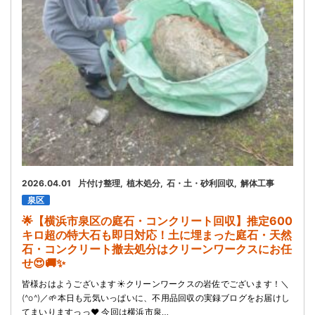
2026.04.01
片付け整理
植木処分
石・土・砂利回収
解体工事
泉区
🌟【横浜市泉区の庭石・コンクリート回収】推定600
キロ超の特大石も即日対応！土に埋まった庭石・天然
石・コンクリート撤去処分はクリーンワークスにお任
せ😍🚚✨
皆様おはようございます☀️クリーンワークスの岩佐でございます！＼
(^o^)／🌱本日も元気いっぱいに、不用品回収の実録ブログをお届けし
てまいりますっっ❤️ 今回は横浜市泉…