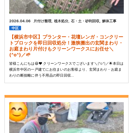
2026.04.06
片付け整理
植木処分
石・土・砂利回収
解体工事
中区
【横浜市中区】プランター・花壇レンガ・コンクリー
トブロックを即日回収処分！激狭搬出の玄関まわり・
お庭まわり片付けもクリーンワークスにお任せ＼
(^o^)／🌱
皆様こんにちは😆❤️ クリーンワークスでございます＼(^o^)／🌟本日は
横浜市中区の一戸建てにお住まいのお客様より、玄関まわり・お庭ま
わりの断捨離に伴う不用品の即日回収…