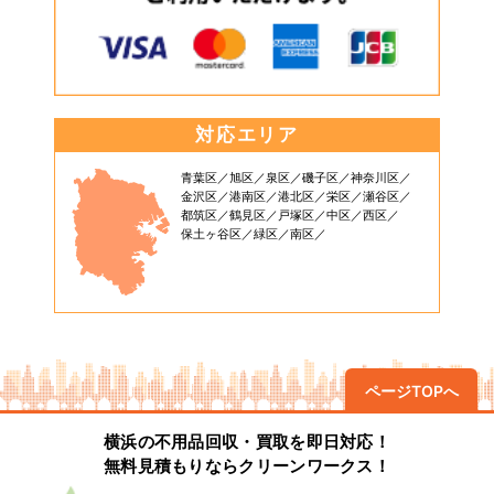
対応エリア
青葉区
旭区
泉区
磯子区
神奈川区
金沢区
港南区
港北区
栄区
瀬谷区
都筑区
鶴見区
戸塚区
中区
西区
保土ヶ谷区
緑区
南区
ページTOPへ
横浜の不用品回収・買取を即日対応！
無料見積もりならクリーンワークス！