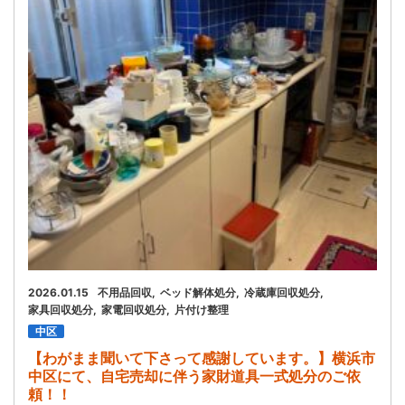
お問い合わせ
会社概要
キャンペーン
WEB割引券プレゼント！
2026.01.15
不用品回収
ベッド解体処分
冷蔵庫回収処分
家具回収処分
家電回収処分
片付け整理
中区
【わがまま聞いて下さって感謝しています。】横浜市
中区にて、自宅売却に伴う家財道具一式処分のご依
頼！！