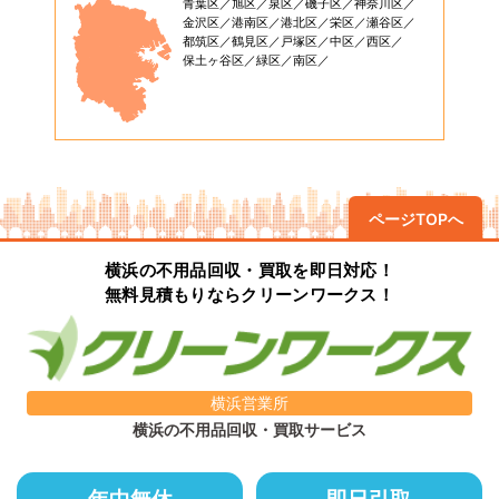
青葉区
旭区
泉区
磯子区
神奈川区
金沢区
港南区
港北区
栄区
瀬谷区
都筑区
鶴見区
戸塚区
中区
西区
保土ヶ谷区
緑区
南区
ページTOPへ
横浜の不用品回収・買取を即日対応！
無料見積もりならクリーンワークス！
横浜営業所
横浜の不用品回収・買取サービス