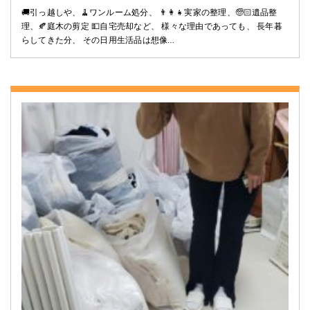
🚚引っ越しや、🧹ワンルーム処分、 👨‍👩‍👧実家の整理、🧓🏻遺品整
理、🍂庭木の剪定 💵自宅売却など、 様々な理由であっても、 長年暮
らしてきた分、 その日用生活品は想像…