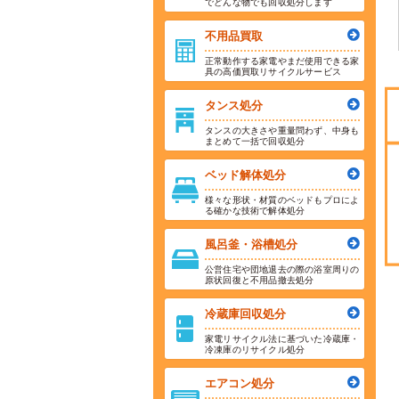
でどんな物でも回収処分します
不用品買取
正常動作する家電やまだ使用できる家
具の高価買取リサイクルサービス
タンス処分
タンスの大きさや重量問わず、中身も
まとめて一括で回収処分
ベッド解体処分
様々な形状・材質のベッドもプロによ
る確かな技術で解体処分
風呂釜・浴槽処分
公営住宅や団地退去の際の浴室周りの
原状回復と不用品撤去処分
冷蔵庫回収処分
家電リサイクル法に基づいた冷蔵庫・
冷凍庫のリサイクル処分
エアコン処分