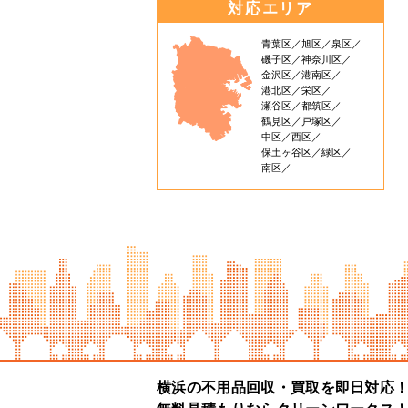
対応エリア
青葉区
旭区
泉区
磯子区
神奈川区
金沢区
港南区
港北区
栄区
瀬谷区
都筑区
鶴見区
戸塚区
中区
西区
保土ヶ谷区
緑区
南区
横浜の不用品回収・買取を即日対応