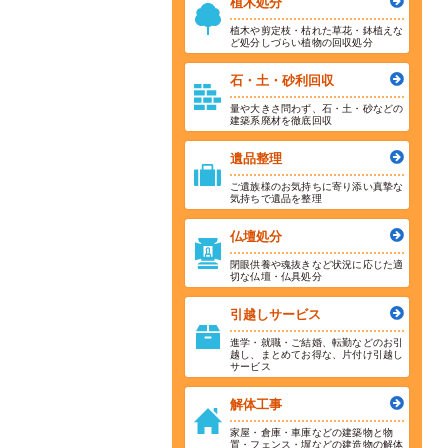
植木処分
植木や剪定枝・枯れた草花・鉢植えな
ど処分しづらい植物の回収処分
石・土・砂利回収
量や大きさ問わず、石・土・砂などの
建築系廃材を徹底回収
遺品整理
ご遺族様のお気持ちに寄り添い真摯な
気持ちで遺品を整理
仏壇処分
閉眼供養や魂抜きなど状況に応じた適
切な仏壇・仏具処分
引越しサービス
進学・就職・ご結婚、転勤などのお引
越し、まとめてお得な、片付け引越し
サービス
解体工事
家屋・倉庫・車庫などの建築物と物
置・フェンス・塀などの建造物の解体