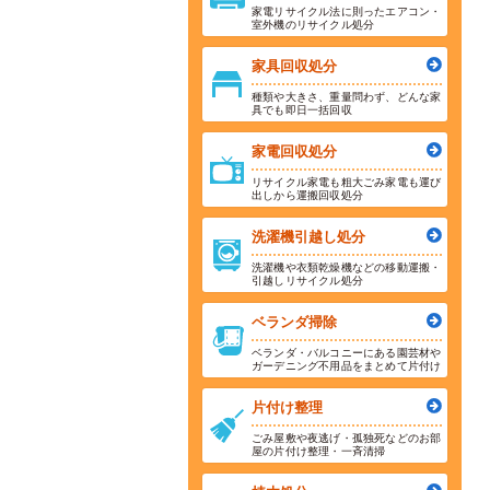
家電リサイクル法に則ったエアコン・
室外機のリサイクル処分
家具回収処分
種類や大きさ、重量問わず、どんな家
具でも即日一括回収
家電回収処分
リサイクル家電も粗大ごみ家電も運び
出しから運搬回収処分
洗濯機引越し処分
洗濯機や衣類乾燥機などの移動運搬・
引越しリサイクル処分
ベランダ掃除
ベランダ・バルコニーにある園芸材や
ガーデニング不用品をまとめて片付け
片付け整理
ごみ屋敷や夜逃げ・孤独死などのお部
屋の片付け整理・一斉清掃