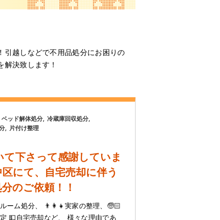
！引越しなどで不用品処分にお困りの
を解決致します！
ベッド解体処分
冷蔵庫回収処分
分
片付け整理
いて下さって感謝していま
中区にて、自宅売却に伴う
処分のご依頼！！
ーム処分、 👨‍👩‍👧実家の整理、🧓🏻
定 💵自宅売却など、 様々な理由であ