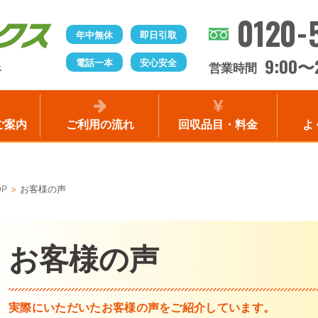
0120-
年中無休
即日引取
9:00
電話一本
安心安全
〜
営業時間
ス
ご案内
ご利用の流れ
回収品目・料金
よ
OP
お客様の声
お客様の声
実際にいただいたお客様の声をご紹介しています。